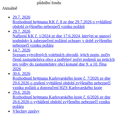
půdního fondu
Aktuálně
29.7. 2026
Rozhodnutí hejtmana KK č. 8 ze dne 29.7.2026 o vyhlášení
období zvýšeného nebezpečí vzniku požárů
29.7. 2026
Nařízení KK č. 1/2024 ze dne 17.6.2024, kterým se stanoví
podmínky k zabezpečení požární ochrany v době zvýšeného
nebezpečí vzniku požáru
14.7. 2026
Seznam vytvořených volebních obvodů, jejich popis, počty
členů zastupitelstva obce a potřebný počet podpisů na peticích
pro volby do zastupitelstev obcí konané dne 9. a 10. října
2026
30.6. 2026
Rozhodnutí hejtmana Karlovarského kraje č. 7/2026 ze dne
29.6.2026 o zrušení vyhlášení období zvýšeného nebezpečí
vzniku požárů a doporučení HZS Karlovarského kraje
29.6. 2026
Rozhodnutí hejtmana Karlovarského kraje č. 6/2026 ze dne
26.6.2026 o vyhlášení období zvýšeného nebezpečí vzniku
požáru
Všechny zprávy