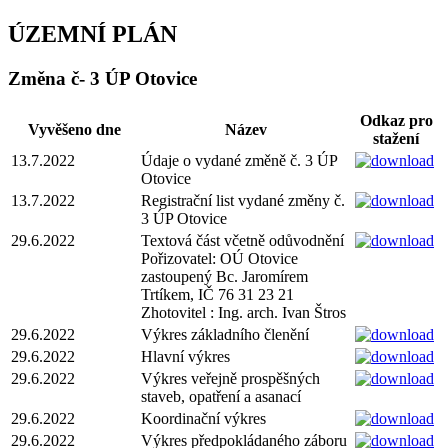
ÚZEMNÍ PLÁN
Změna č- 3 ÚP Otovice
Odkaz pro
Vyvěšeno dne
Název
stažení
13.7.2022
Údaje o vydané změně č. 3 ÚP
Otovice
13.7.2022
Registrační list vydané změny č.
3 ÚP Otovice
29.6.2022
Textová část včetně odůvodnění
Pořizovatel: OÚ Otovice
zastoupený Bc. Jaromírem
Trtíkem, IČ 76 31 23 21
Zhotovitel : Ing. arch. Ivan Štros
29.6.2022
Výkres základního členění
29.6.2022
Hlavní výkres
29.6.2022
Výkres veřejně prospěšných
staveb, opatření a asanací
29.6.2022
Koordinační výkres
29.6.2022
Výkres předpokládaného záboru