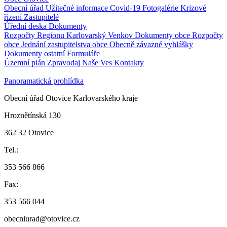
Obecní úřad
Užitečné informace
Covid-19
Fotogalérie
Krizové
řízení
Zastupitelé
Úřední deska
Dokumenty
Rozpočty Regionu Karlovarský Venkov
Dokumenty obce
Rozpočty
obce
Jednání zastupitelstva obce
Obecně závazné vyhlášky
Dokumenty ostatní
Formuláře
Územní plán
Zpravodaj Naše Ves
Kontakty
Panoramatická prohlídka
Obecní úřad Otovice Karlovarského kraje
Hroznětínská 130
362 32 Otovice
Tel.:
353 566 866
Fax:
353 566 044
obecniurad@otovice.cz