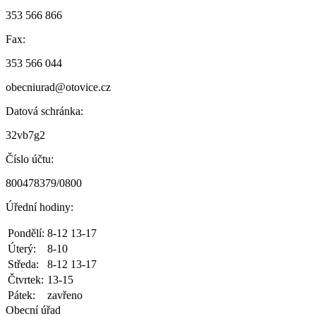
353 566 866
Fax:
353 566 044
obecniurad@otovice.cz
Datová schránka:
32vb7g2
Číslo účtu:
800478379/0800
Úřední hodiny:
Pondělí:
8-12 13-17
Úterý:
8-10
Středa:
8-12 13-17
Čtvrtek:
13-15
Pátek:
zavřeno
Obecní úřad