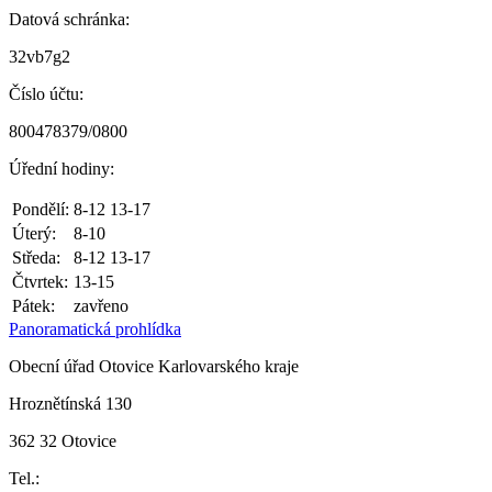
Datová schránka:
32vb7g2
Číslo účtu:
800478379/0800
Úřední hodiny:
Pondělí:
8-12 13-17
Úterý:
8-10
Středa:
8-12 13-17
Čtvrtek:
13-15
Pátek:
zavřeno
Panoramatická prohlídka
Obecní úřad Otovice Karlovarského kraje
Hroznětínská 130
362 32 Otovice
Tel.: