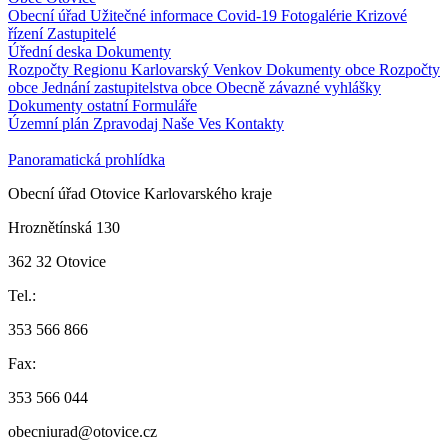
Obecní úřad
Užitečné informace
Covid-19
Fotogalérie
Krizové
řízení
Zastupitelé
Úřední deska
Dokumenty
Rozpočty Regionu Karlovarský Venkov
Dokumenty obce
Rozpočty
obce
Jednání zastupitelstva obce
Obecně závazné vyhlášky
Dokumenty ostatní
Formuláře
Územní plán
Zpravodaj Naše Ves
Kontakty
Panoramatická prohlídka
Obecní úřad Otovice Karlovarského kraje
Hroznětínská 130
362 32 Otovice
Tel.:
353 566 866
Fax:
353 566 044
obecniurad@otovice.cz