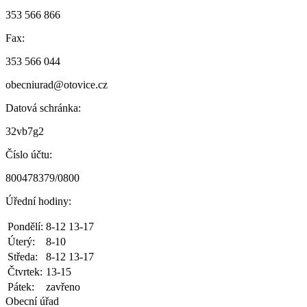
353 566 866
Fax:
353 566 044
obecniurad@otovice.cz
Datová schránka:
32vb7g2
Číslo účtu:
800478379/0800
Úřední hodiny:
Pondělí:
8-12 13-17
Úterý:
8-10
Středa:
8-12 13-17
Čtvrtek:
13-15
Pátek:
zavřeno
Obecní úřad