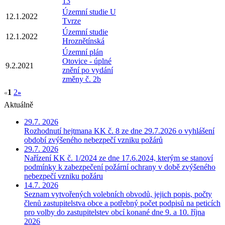
13
Územní studie U
12.1.2022
Tvrze
Územní studie
12.1.2022
Hroznětínská
Územní plán
Otovice - úplné
9.2.2021
znění po vydání
změny č. 2b
1
2
«
»
Aktuálně
29.7. 2026
Rozhodnutí hejtmana KK č. 8 ze dne 29.7.2026 o vyhlášení
období zvýšeného nebezpečí vzniku požárů
29.7. 2026
Nařízení KK č. 1/2024 ze dne 17.6.2024, kterým se stanoví
podmínky k zabezpečení požární ochrany v době zvýšeného
nebezpečí vzniku požáru
14.7. 2026
Seznam vytvořených volebních obvodů, jejich popis, počty
členů zastupitelstva obce a potřebný počet podpisů na peticích
pro volby do zastupitelstev obcí konané dne 9. a 10. října
2026