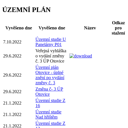
ÚZEMNÍ PLÁN
Odkaz
Vyvěšeno dne
Vyvěšeno dne
Název
pro
stažení
Územní studie U
7.10.2022
Panelárny P01
Veřejná vyhláška
29.6.2022
o vydání změny
č. 3 ÚP Otovice
Územní plán
Otovice - úplné
29.6.2022
znění po vydání
změny č. 3
Změna č- 3 ÚP
29.6.2022
Otovice
Územní studie Z
21.1.2022
16
Územní studie
21.1.2022
Nad hřištěm
Územní studie Z
21.1.2022