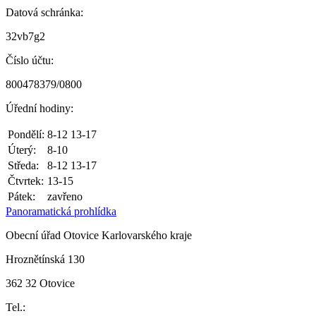
Datová schránka:
32vb7g2
Číslo účtu:
800478379/0800
Úřední hodiny:
Pondělí:
8-12 13-17
Úterý:
8-10
Středa:
8-12 13-17
Čtvrtek:
13-15
Pátek:
zavřeno
Panoramatická prohlídka
Obecní úřad Otovice Karlovarského kraje
Hroznětínská 130
362 32 Otovice
Tel.: